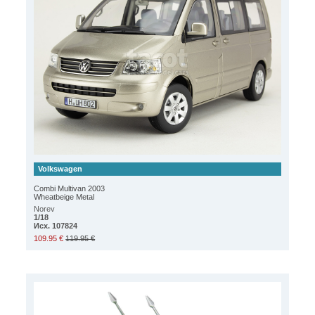
Volkswagen
Combi Multivan 2003
Wheatbeige Metal
Norev
1/18
Исх. 107824
109.95 €
119.95 €