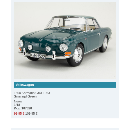
Volkswagen
1500 Karmann Ghia 1963
Smaragd Green
Norev
1/18
Исх. 107820
99.95 €
109.95 €