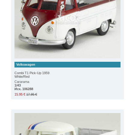
Volkswagen
Combi T1 Pick-Up 1959
White/Red
Cararama
1/43
Исх. 106288
15.95 €
17.95 €