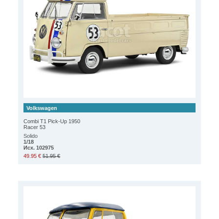
Volkswagen
Combi T1 Pick-Up 1950
Racer 53
Solido
1/18
Исх. 102975
49.95 €
51.95 €