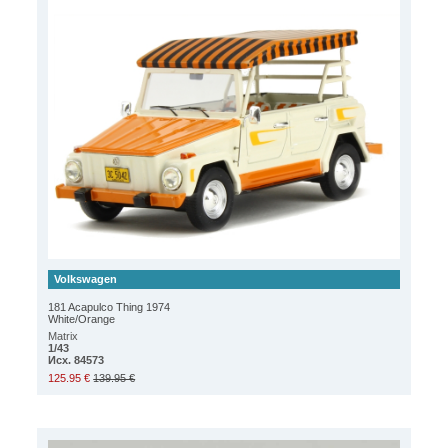
Volkswagen
181 Acapulco Thing 1974
White/Orange
Matrix
1/43
Исх. 84573
125.95 €
139.95 €