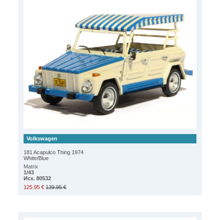
Volkswagen
181 Acapulco Thing 1974
White/Blue
Matrix
1/43
Исх. 80532
125.95 €
139.95 €