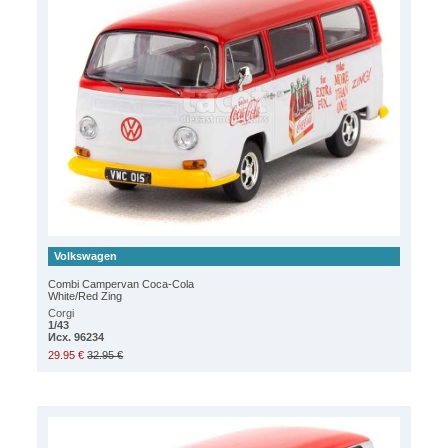
Volkswagen
Combi Campervan Coca-Cola
White/Red Zing
Corgi
1/43
Исх. 96234
29.95 €
32.95 €