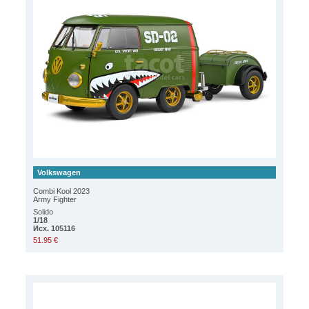
Volkswagen
Combi Kool 2023
Army Fighter
Solido
1/18
Исх. 105116
51.95 €