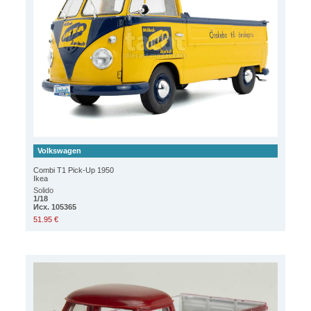
Volkswagen
Combi T1 Pick-Up 1950
Ikea
Solido
1/18
Исх. 105365
51.95 €