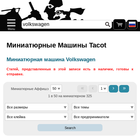
Прием
Новинки
Девять
Предварительные
Миниатюрные Машины Tacot
заказы
Миниатюрная машина Volkswagen
СОКРАЩЕНИЕ
Статей, представленных в этой записи есть в наличии, готовы к
ЗАПАСОВ
отправке.
Пополнение
«
‹
›
»
Миниатюрные Аффишэ
Пополнение
1 в 50 на миниатюрном 325
.77
Актуальность
Tacot
Search