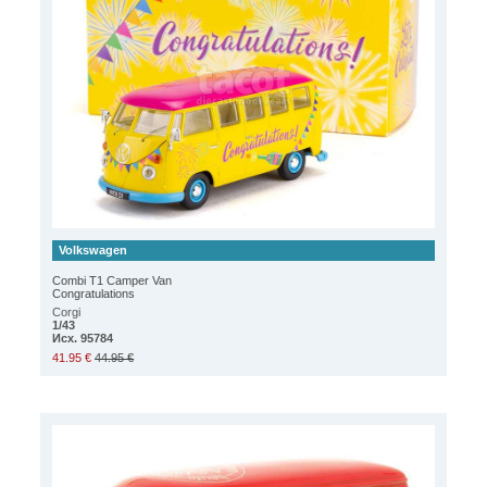
Volkswagen
Combi T1 Camper Van
Congratulations
Corgi
1/43
Исх. 95784
41.95 €
44.95 €