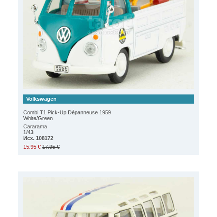
Volkswagen
Combi T1 Pick-Up Dépanneuse 1959
White/Green
Cararama
1/43
Исх. 108172
15.95 €
17.95 €