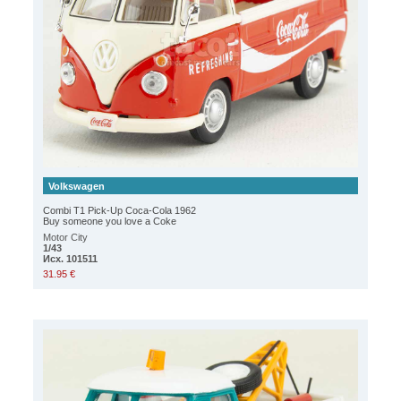
Volkswagen
Combi T1 Pick-Up Coca-Cola 1962
Buy someone you love a Coke
Motor City
1/43
Исх. 101511
31.95 €