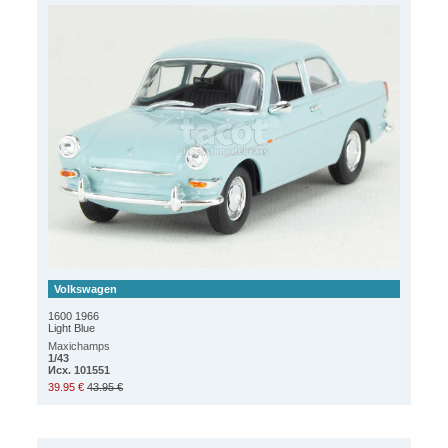
Volkswagen
1600 1966
Light Blue
Maxichamps
1/43
Исх. 101551
39.95 €
43.95 €