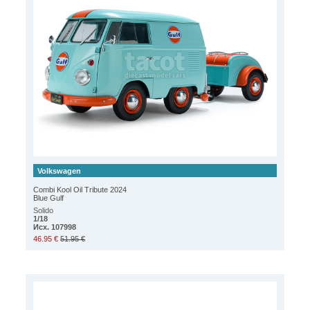
Volkswagen
Combi Kool Oil Tribute 2024
Blue Gulf
Solido
1/18
Исх. 107998
46.95 €
51.95 €