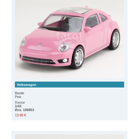
Volkswagen
Beetle
Pink
Rastar
1/43
Исх. 106853
13.95 €