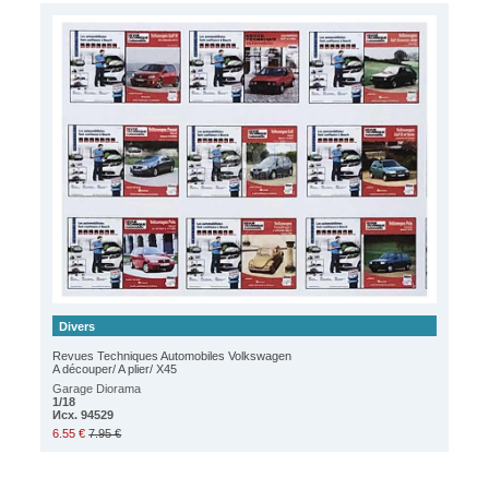
Divers
Revues Techniques Automobiles Volkswagen
A découper/ A plier/ X45
Garage Diorama
1/18
Исх. 94529
6.55 €
7.95 €