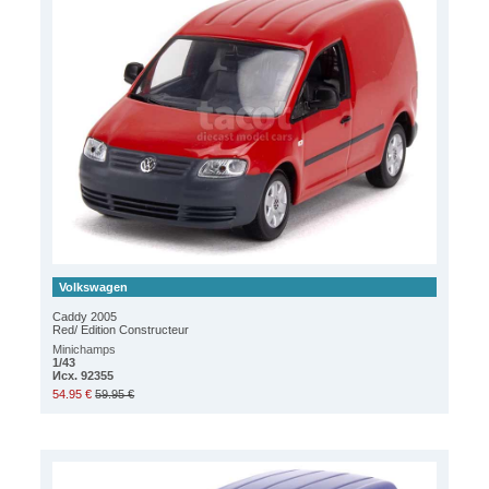
Volkswagen
Caddy 2005
Red/ Edition Constructeur
Minichamps
1/43
Исх. 92355
54.95 €
59.95 €