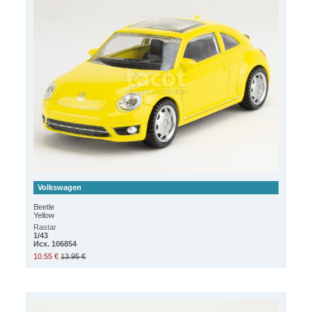
Volkswagen
Beetle
Yellow
Rastar
1/43
Исх. 106854
10.55 €
13.95 €