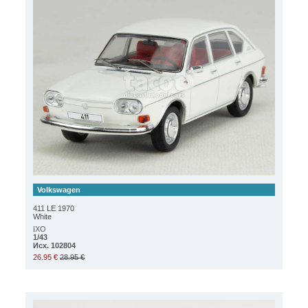
Volkswagen
411 LE 1970
White
IXO
1/43
Исх. 102804
26.95 €
28.95 €