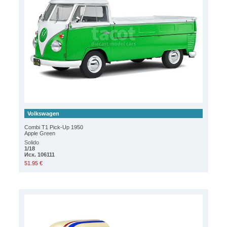
Volkswagen
Combi T1 Pick-Up 1950
Apple Green
Solido
1/18
Исх. 106111
51.95 €