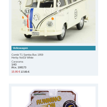
Volkswagen
Combi T1 Samba Bus 1959
Herby No53/ White
Cararama
1/43
Исх. 108173
15.95 €
17.95 €