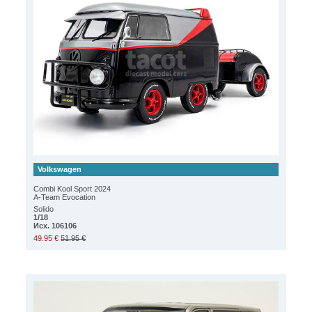
Volkswagen
Combi Kool Sport 2024
A-Team Evocation
Solido
1/18
Исх. 106106
49.95 €
51.95 €