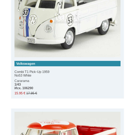
Volkswagen
Combi T1 Pick-Up 1959
No53 White
Cararama
1/43
Исх. 106290
15.95 €
17.95 €