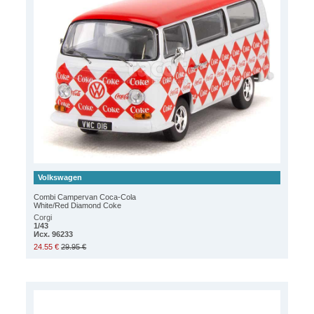
Volkswagen
Combi Campervan Coca-Cola
White/Red Diamond Coke
Corgi
1/43
Исх. 96233
24.55 €
29.95 €