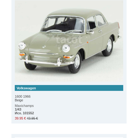
Volkswagen
1600 1966
Beige
Maxichamps
1/43
Исх. 101552
39.95 €
43.95 €