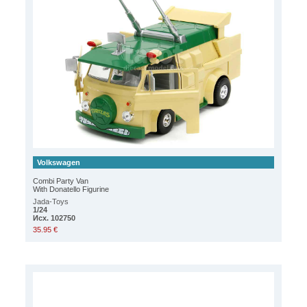
Volkswagen
Combi Party Van
With Donatello Figurine
Jada-Toys
1/24
Исх. 102750
35.95 €