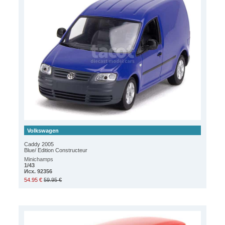
Volkswagen
Caddy 2005
Blue/ Edition Constructeur
Minichamps
1/43
Исх. 92356
54.95 €
59.95 €