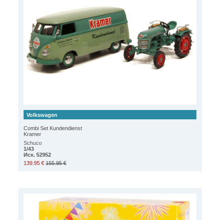
Volkswagen
Combi Set Kundendienst
Kramer
Schuco
1/43
Исх. 52952
139.95 €
155.95 €