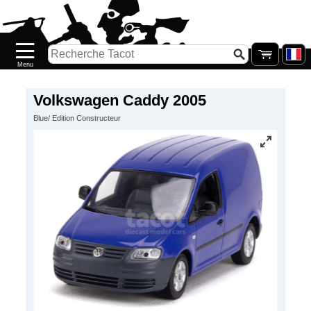
Accueil
Nouveautés
Catalogue/Stock
Précommandes
Volkswagen Caddy 2005
Blue/ Edition Constructeur
PETITS
PRIX
Réassort
Seconde
main
Galerie