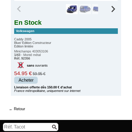
En Stock
Volkswagen
Caddy 2005
Blue/ Edition Constructeur
Edition limitée
Minichamps 403053106
1/43
- Monté métal
Réf. 92356
sans
ouvrants
54.95 €
59.95 €
Acheter
Livraison offerte dès 150.00 € d'achat
France métropolitaine, uniquement sur internet
Retour