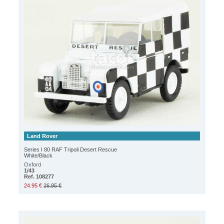
Land Rover
Series I 80 RAF Tripoli Desert Rescue
White/Black
Oxford
1/43
Ref. 108277
24.95 €
26.95 €