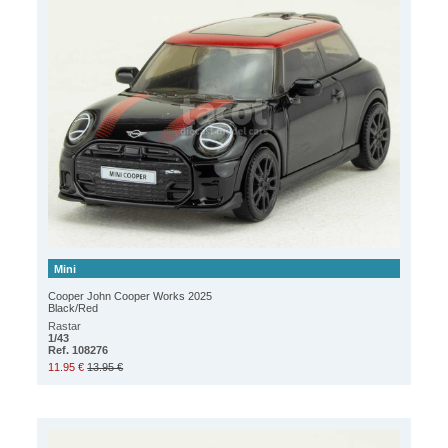
Mini
Cooper John Cooper Works 2025
Black/Red
Rastar
1/43
Ref. 108276
11.95 €
13.95 €