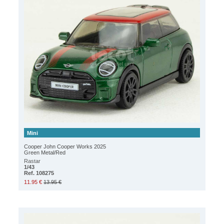
Mini
Cooper John Cooper Works 2025
Green Metal/Red
Rastar
1/43
Ref. 108275
11.95 €
13.95 €