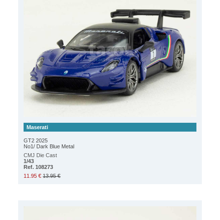
Maserati
GT2 2025
No1/ Dark Blue Metal
CMJ Die Cast
1/43
Ref. 108273
11.95 €
13.95 €