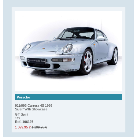
Porsche
911/993 Carrera 4S 1995
Siver/ With Showcase
GT Spirit
1/8
Ref. 106197
1 099.95 €
1 199.95 €