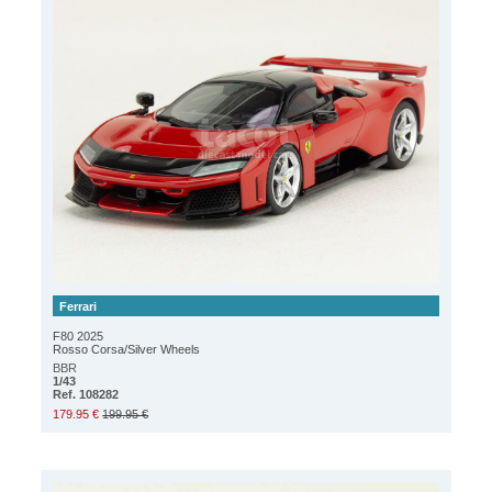
Ferrari
F80 2025
Rosso Corsa/Silver Wheels
BBR
1/43
Ref. 108282
179.95 €
199.95 €