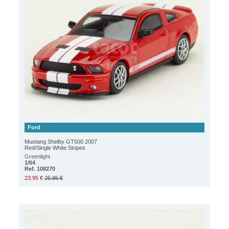
Ford
Mustang Shelby GT500 2007
Red/Single White Stripes
Greenlight
1/64
Ref. 108270
23.95 €
25.95 €