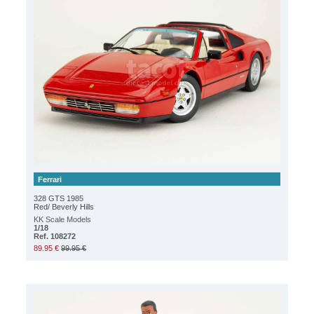
Ferrari
328 GTS 1985
Red/ Beverly Hills
KK Scale Models
1/18
Ref. 108272
89.95 €
99.95 €