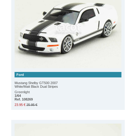
Ford
Mustang Shelby GT500 2007
White/Matt Black Dual Stripes
Greenlight
1/64
Ref. 108269
23.95 €
25.95 €