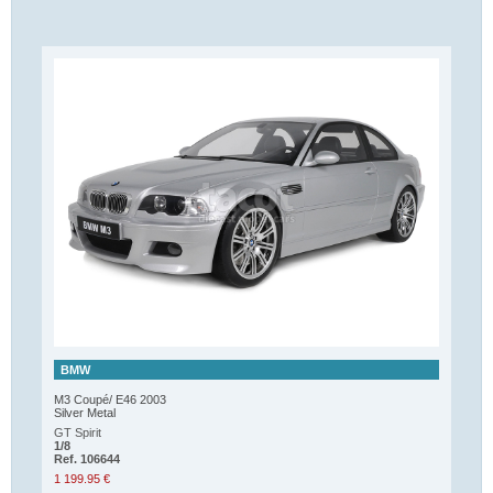
BMW
M3 Coupé/ E46 2003
Silver Metal
GT Spirit
1/8
Ref. 106644
1 199.95 €