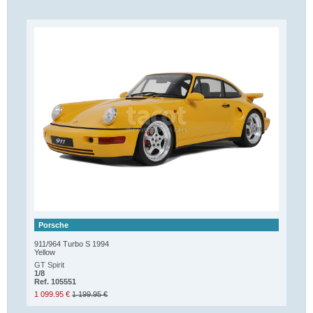
Porsche
911/964 Turbo S 1994
Yellow
GT Spirit
1/8
Ref. 105551
1 099.95 €
1 199.95 €