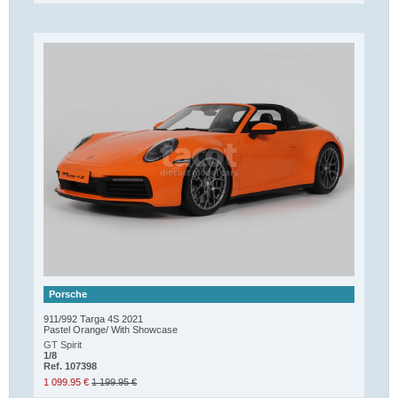
Porsche
911/992 Targa 4S 2021
Pastel Orange/ With Showcase
GT Spirit
1/8
Ref. 107398
1 099.95 €
1 199.95 €