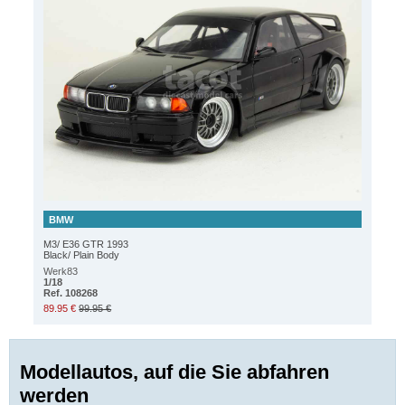
BMW
M3/ E36 GTR 1993
Black/ Plain Body
Werk83
1/18
Ref. 108268
89.95 €
99.95 €
Modellautos, auf die Sie abfahren
werden