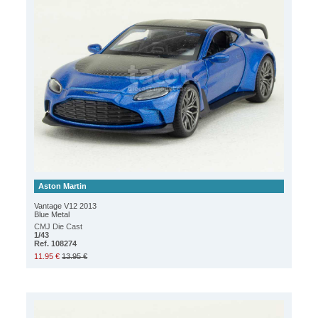
Aston Martin
Vantage V12 2013
Blue Metal
CMJ Die Cast
1/43
Ref. 108274
11.95 €
13.95 €