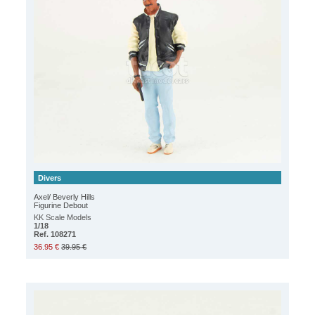
Divers
Axel/ Beverly Hills
Figurine Debout
KK Scale Models
1/18
Ref. 108271
36.95 €
39.95 €