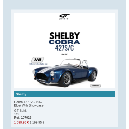
Shelby
Cobra 427 S/C 1967
Blue/ With Showcase
GT Spirit
1/8
Ref. 107028
1 099.95 €
1 199.95 €