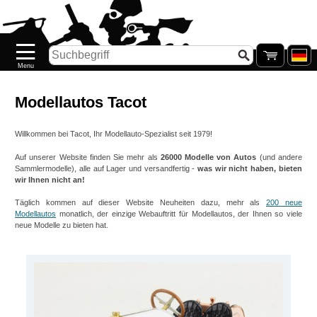
Startseite
Neuheiten
Neu
auf
Lager
Modellautos Tacot
Pre-
Willkommen bei Tacot, Ihr Modellauto-Spezialist seit 1979!
order
Auf unserer Website finden Sie mehr als
26000 Modelle von Autos
(und andere
Sammlermodelle), alle auf Lager und versandfertig -
was wir nicht haben, bieten
SONDERPREISE
wir Ihnen nicht an!
Täglich kommen auf dieser Website Neuheiten dazu, mehr als
200 neue
Nachkauf
Modellautos
monatlich, der einzige Webauftritt für Modellautos, der Ihnen so viele
neue Modelle zu bieten hat.
Nachkauf
.77
Galerie