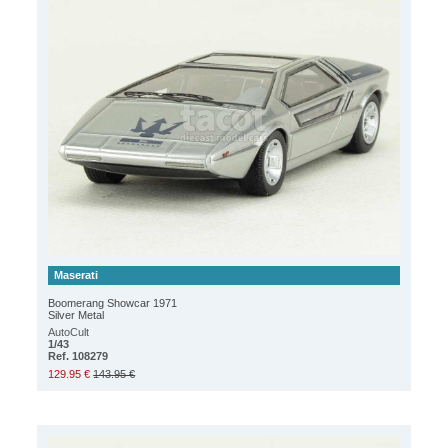
Maserati
Boomerang Showcar 1971
Silver Metal
AutoCult
1/43
Ref. 108279
129.95 €
143.95 €