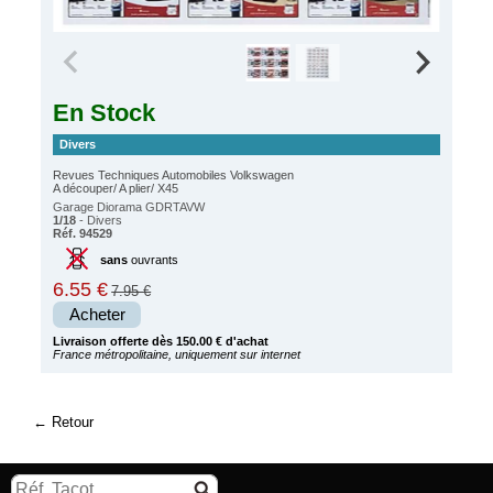
En Stock
Divers
Revues Techniques Automobiles Volkswagen
A découper/ A plier/ X45
Garage Diorama GDRTAVW
1/18
- Divers
Réf. 94529
sans
ouvrants
6.55 €
7.95 €
Acheter
Livraison offerte dès 150.00 € d'achat
France métropolitaine, uniquement sur internet
Retour