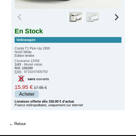
En Stock
Volkswagen
Combi T1 Pick-Up 1959
No53 White
Edition limitée
Cararama 13458
1/43
- Monté métal
Réf. 106290
EAN
: 8719247000750
sans
ouvrants
15.95 €
17.95 €
Acheter
Livraison offerte dès 150.00 € d'achat
France métropolitaine, uniquement sur internet
Retour