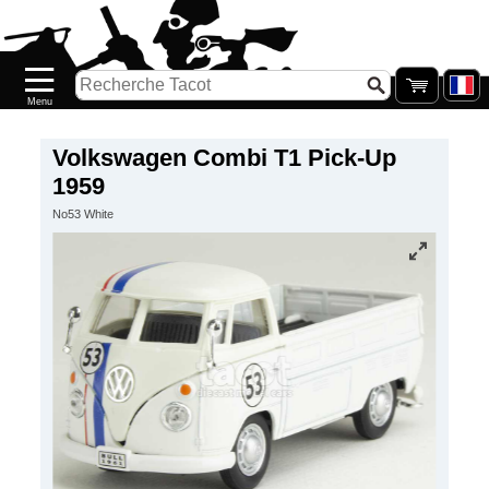
Accueil
Nouveautés
Catalogue/Stock
Précommandes
Volkswagen Combi T1 Pick-Up
1959
PETITS
No53 White
PRIX
Réassort
Seconde
main
Galerie