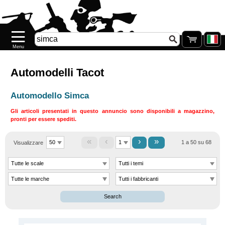
Home
page
Novità
Nuovo
Automodelli Tacot
Prenotazione
Automodello Simca
DESTOCCAGGIO
Gli articoli presentati in questo annuncio sono disponibili a magazzino,
pronti per essere spediti.
Riassortimento
«
‹
›
»
Riassortimento
Visualizzare
1 a 50 su 68
.77
Galeria
Search