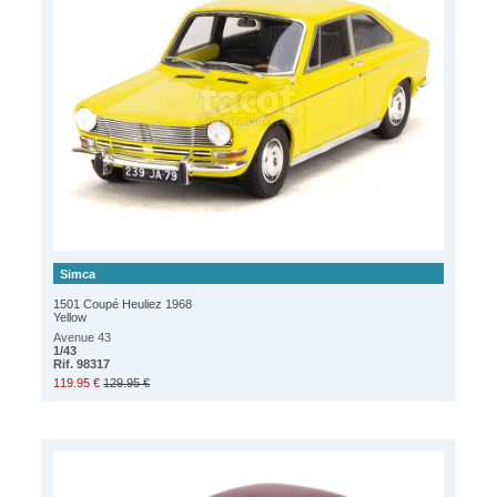
Simca
1501 Coupé Heuliez 1968
Yellow
Avenue 43
1/43
Rif. 98317
119.95 €
129.95 €