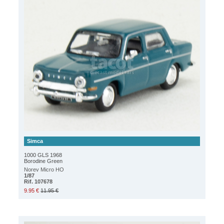
Simca
1000 GLS 1968
Borodine Green
Norev Micro HO
1/87
Rif. 107678
9.95 €
11.95 €