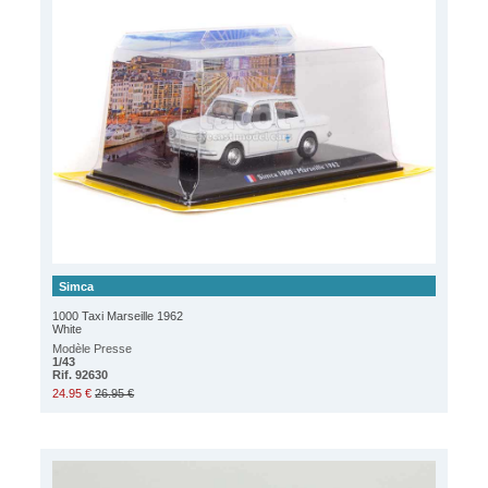
Simca
1000 Taxi Marseille 1962
White
Modèle Presse
1/43
Rif. 92630
24.95 €
26.95 €