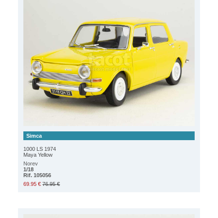
Simca
1000 LS 1974
Maya Yellow
Norev
1/18
Rif. 105056
69.95 €
76.95 €