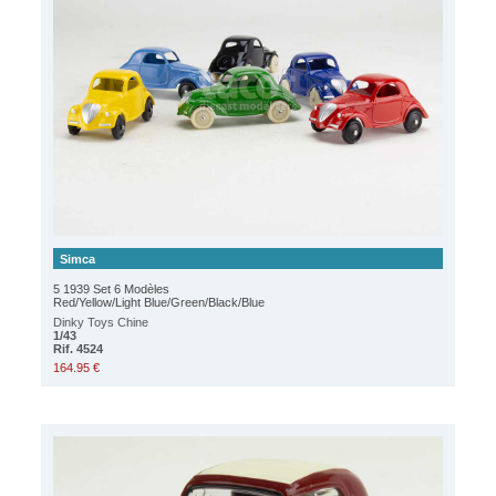
Simca
5 1939 Set 6 Modèles
Red/Yellow/Light Blue/Green/Black/Blue
Dinky Toys Chine
1/43
Rif. 4524
164.95 €