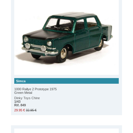
Simca
1000 Rallye 2 Prototype 1975
Green Metal
Dinky Toys Chine
1/43
Rif. 849
29.95 €
32.95 €