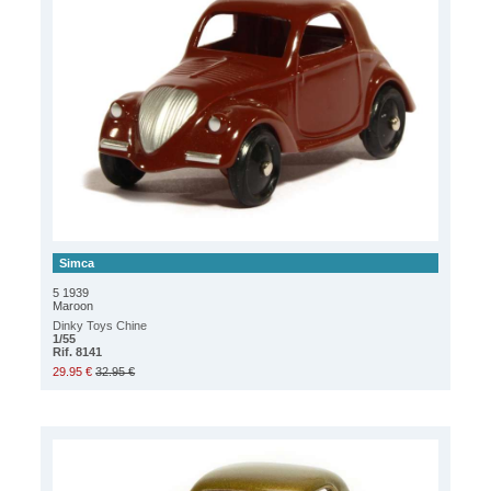
Simca
5 1939
Maroon
Dinky Toys Chine
1/55
Rif. 8141
29.95 €
32.95 €