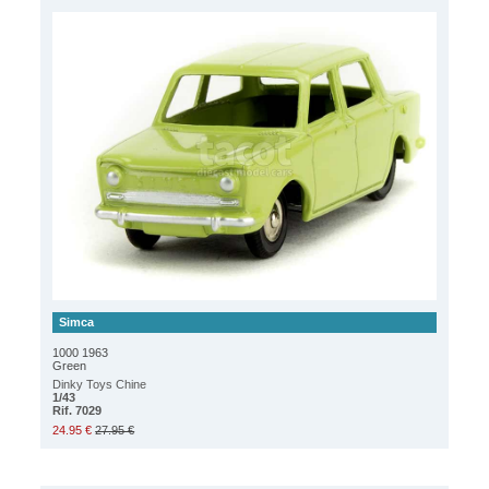
Simca
1000 1963
Green
Dinky Toys Chine
1/43
Rif. 7029
24.95 €
27.95 €