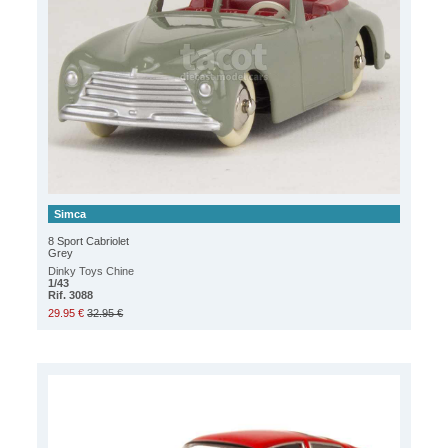
Simca
8 Sport Cabriolet
Grey
Dinky Toys Chine
1/43
Rif. 3088
29.95 €
32.95 €