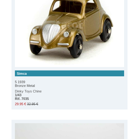
Simca
5 1939
Bronze Metal
Dinky Toys Chine
1/43
Rif. 7035
29.95 €
32.95 €