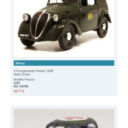
Simca
5 Fourgonnette Postes 1938
Dark Green
Modèle Presse
1/43
Rif. 54708
29.77 €