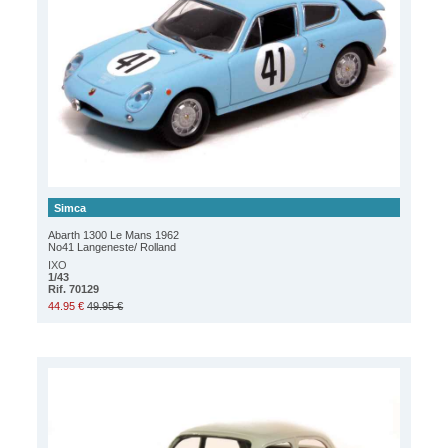
Simca
Abarth 1300 Le Mans 1962
No41 Langeneste/ Rolland
IXO
1/43
Rif. 70129
44.95 €
49.95 €