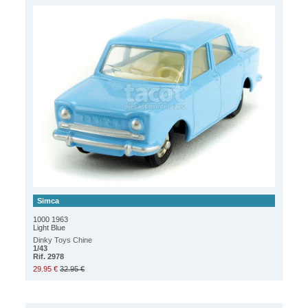
Simca
1000 1963
Light Blue
Dinky Toys Chine
1/43
Rif. 2978
29.95 €
32.95 €