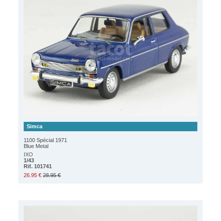
Simca
1100 Spécial 1971
Blue Metal
IXO
1/43
Rif. 101741
26.95 €
28.95 €