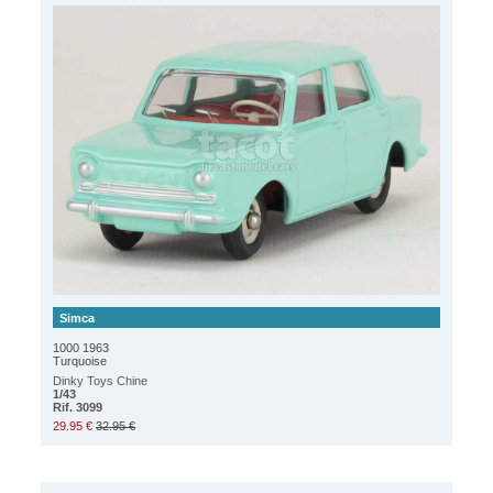
Simca
1000 1963
Turquoise
Dinky Toys Chine
1/43
Rif. 3099
29.95 €
32.95 €