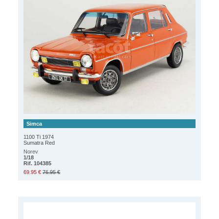
Simca
1100 Ti 1974
Sumatra Red
Norev
1/18
Rif. 104385
69.95 €
76.95 €