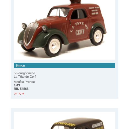
Simca
5 Fourgonnette
La Tête de Cerf
Modèle Presse
1/43
Rif. 54563
26.77 €