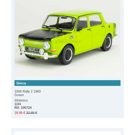
Simca
1000 Rally 2 1960
Green
Whitebox
1/24
Rif. 105724
29.95 €
32.95 €