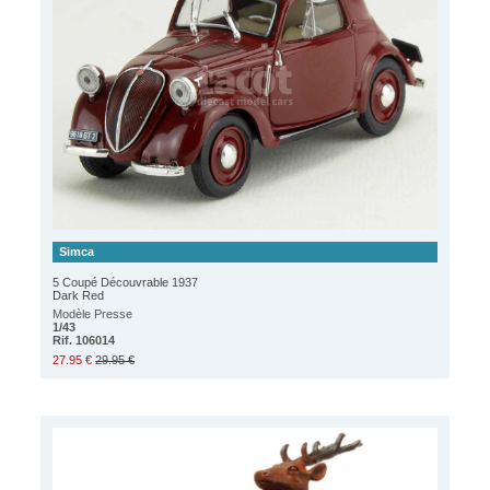
Simca
5 Coupé Découvrable 1937
Dark Red
Modèle Presse
1/43
Rif. 106014
27.95 €
29.95 €