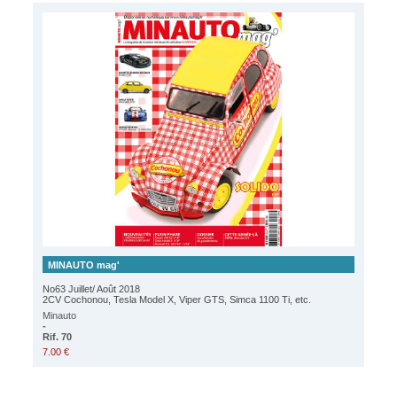
MINAUTO mag'
No63 Juillet/ Août 2018
2CV Cochonou, Tesla Model X, Viper GTS, Simca 1100 Ti, etc.
Minauto
-
Rif. 70
7.00 €