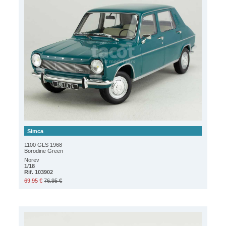
Simca
1100 GLS 1968
Borodine Green
Norev
1/18
Rif. 103902
69.95 €
76.95 €