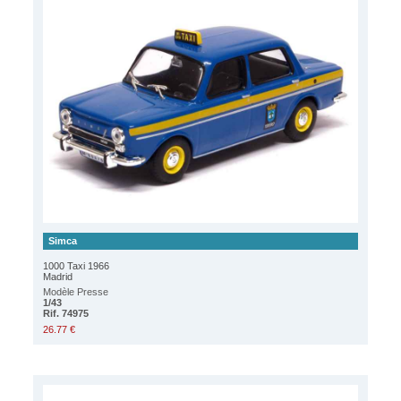
Simca
1000 Taxi 1966
Madrid
Modèle Presse
1/43
Rif. 74975
26.77 €