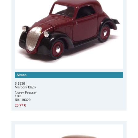
Simca
5 1936
Maroon/ Black
Norev Presse
1/43
Rif. 19329
26.77 €