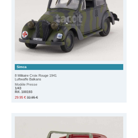
Simca
8 Militaire Croix Rouge 1941
Luftwaffe Balkans
Modèle Presse
1/43
Rif. 100193
29.95 €
32.95 €