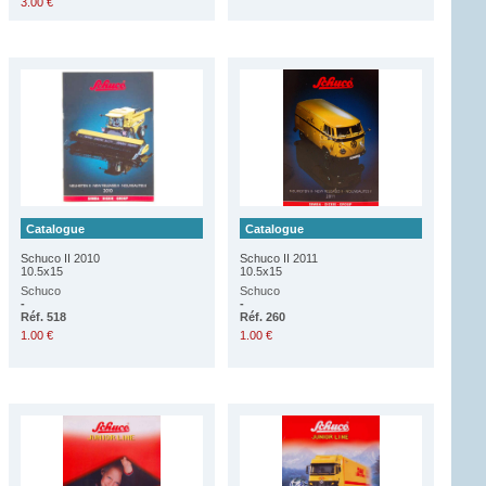
3.00 €
Catalogue
Catalogue
Schuco II 2010
Schuco II 2011
10.5x15
10.5x15
Schuco
Schuco
-
-
Réf. 518
Réf. 260
1.00 €
1.00 €