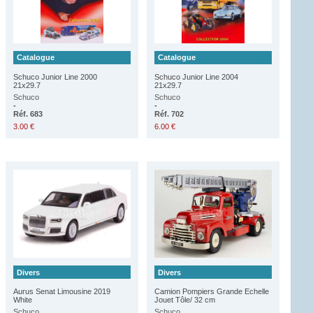
Catalogue
Catalogue
Schuco Junior Line 2000
Schuco Junior Line 2004
21x29.7
21x29.7
Schuco
Schuco
-
-
Réf. 683
Réf. 702
3.00 €
6.00 €
Divers
Divers
Aurus Senat Limousine 2019
Camion Pompiers Grande Echelle
White
Jouet Tôle/ 32 cm
Schuco
Schuco