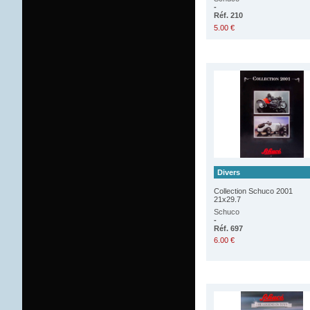
-
Réf. 210
5.00 €
Divers
Collection Schuco 2001
21x29.7
Schuco
-
Réf. 697
6.00 €