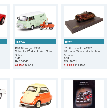
Barkas
BMW
B1000 Fourgon 1960
328 Akustico 1912/2012
Schwalbe Werkstatt/ With Moto
100 Jahre Wunder der Technik
Schuco
Schuco
1/43
1/25
Réf. 96349
Réf. 70851
69.95 €
76.95 €
119.95 €
129.95 €