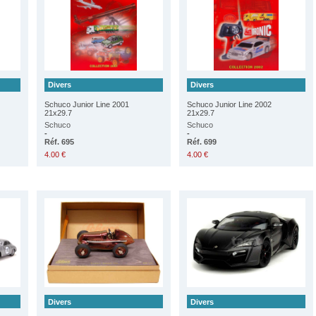
Divers
Divers
Schuco Junior Line 2001
Schuco Junior Line 2002
21x29.7
21x29.7
Schuco
Schuco
-
-
Réf. 695
Réf. 699
4.00 €
4.00 €
Divers
Divers