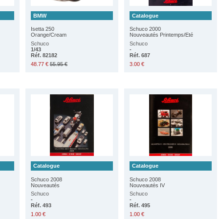
BMW
Catalogue
Isetta 250
Schuco 2000
Orange/Cream
Nouveautés Printemps/Eté
Schuco
Schuco
1/43
-
Réf. 82182
Réf. 687
48.77 €
55.95 €
3.00 €
Catalogue
Catalogue
Schuco 2008
Schuco 2008
Nouveautés
Nouveautés IV
Schuco
Schuco
-
-
Réf. 493
Réf. 495
1.00 €
1.00 €