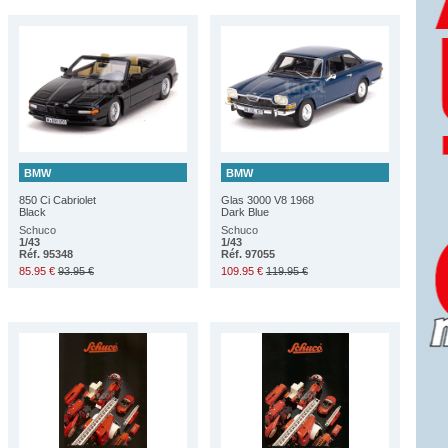
BMW
BMW
850 Ci Cabriolet
Glas 3000 V8 1968
Black
Dark Blue
Schuco
Schuco
1/43
1/43
Réf. 95348
Réf. 97055
85.95 €
93.95 €
109.95 €
119.95 €