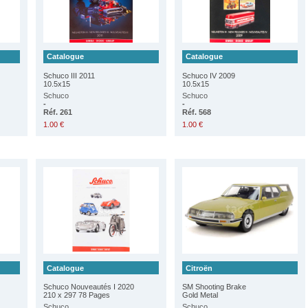
Catalogue
Catalogue
Schuco III 2011
Schuco IV 2009
10.5x15
10.5x15
Schuco
Schuco
-
-
Réf. 261
Réf. 568
1.00 €
1.00 €
Catalogue
Citroën
Schuco Nouveautés I 2020
SM Shooting Brake
210 x 297 78 Pages
Gold Metal
Schuco
Schuco