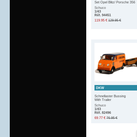
Set Opel Blitz/ Porsche 356
Schuco
1/43
Réf. 94451
119.95 €
129.95 €
DKW
Schnellaster Bussing
With Trailer
Schuco
1/43
Réf. 82496
69.77 €
76.95 €