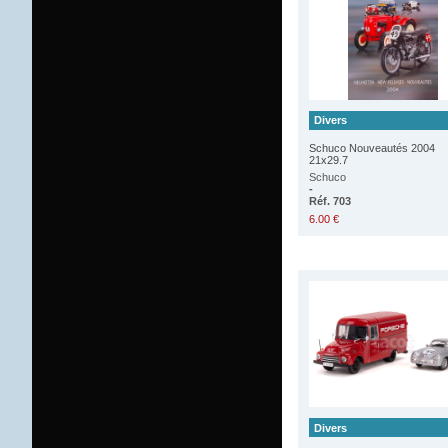
Divers
Schuco Nouveautés 2004
21x29.7
Schuco
-
Réf. 703
6.00 €
Divers