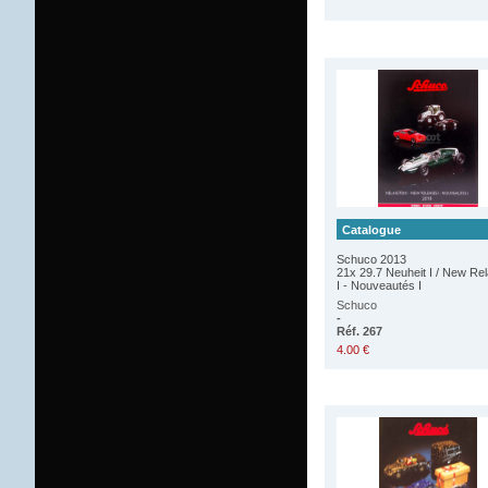
Catalogue
Schuco 2013
21x 29.7 Neuheit I / New Re
I - Nouveautés I
Schuco
-
Réf. 267
4.00 €