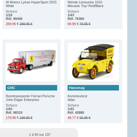
W Motors Lykan HyperSport 2015
Wende Limousine 1010
White
Mecanic Toy/ Red/Black
Schuco
Schuco
1/18
1/43
Réf. 90440
Réf. 76360
269.95 €
299.95 €
69.95 €
76.95 €
GMC
Hanomag
Renntransporter Ferrari Porsche
Kommissbrot
John Edgar Enterprise
Adac
Schuco
Schuco
1/43
1/43
Réf. 98319
Réf. 42880
179.95 €
199.95 €
49.77 €
55.95 €
1 à 50 sur 137