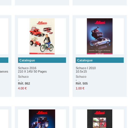
Catalogue
Catalogue
Schuco 2016
Schuco I 2010
laeses
210 X 145/ 50 Pages
10.5x15
Schuco
Schuco
-
-
Réf. 862
Réf. 505
4.00 €
1.00 €