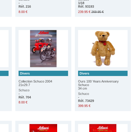
-
1/18
Réf. 216
Réf. 93193
8.00 €
239.95 €
269.95 €
Divers
Divers
Collection Schuco 2004
Ours 100 Years Anniversary
21x29.7
Schuco
34 cm
Schuco
-
Schuco
Réf. 704
-
Réf. 73429
8.00 €
399.95 €