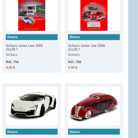
Divers
Divers
Schuco Junior Line 2005
Schuco Junior Line 2006
21x29.7
21x29.7
Schuco
Schuco
-
-
Réf. 706
Réf. 708
4.00 €
4.00 €
Divers
Divers