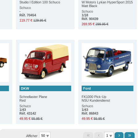
Studio I Edition 100 Schuco
W Motors Lykan HyperSport 2015
Matt Black
Schuco
-
Schuco
Réf. 70454
1/18
Réf. 90439
119.77 €
129.95 €
269.95 €
299.95 €
DKW
Ford
Schnellaster Plane
FK1000 Pick-Up
Red
NSU Kundendienst
Schuco
Schuco
1/43
1/43
Réf. 43142
Réf. 86843
49.95 €
55.95 €
49.95 €
55.95 €
«
‹
›
»
Afficher