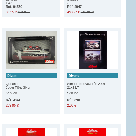
1/43
-
Réf. 94570
Réf. 4947
99.95 €
109.95 €
499.77 €
549.95 €
Divers
Divers
Queen I
Schuco Nouveautés 2001
Jouet Tôle/ 30 cm
21x29.7
Schuco
Schuco
-
-
Réf. 4941
Réf. 696
209.95 €
2.00 €