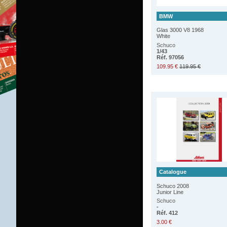
BMW
Glas 3000 V8 1968
White
Schuco
1/43
Réf. 97056
109.95 €
119.95 €
Catalogue
Schuco 2008
Junior Line
Schuco
-
Réf. 412
3.00 €