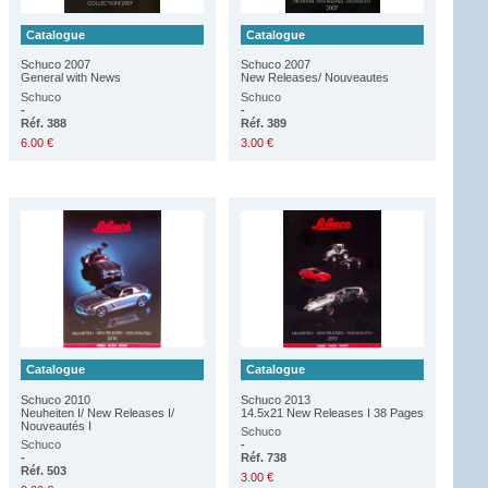
Catalogue
Catalogue
Schuco 2007
Schuco 2007
General with News
New Releases/ Nouveautes
Schuco
Schuco
-
-
Réf. 388
Réf. 389
6.00 €
3.00 €
Catalogue
Catalogue
Schuco 2010
Schuco 2013
Neuheiten I/ New Releases I/
14.5x21 New Releases I 38 Pages
Nouveautés I
Schuco
Schuco
-
-
Réf. 738
Réf. 503
3.00 €