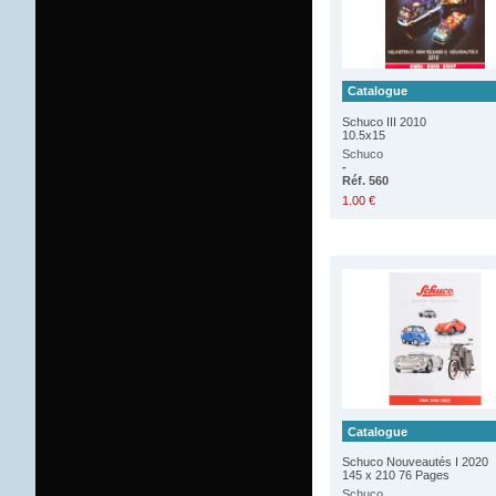
Catalogue
Schuco III 2010
10.5x15
Schuco
-
Réf. 560
1.00 €
Catalogue
Schuco Nouveautés I 2020
145 x 210 76 Pages
Schuco