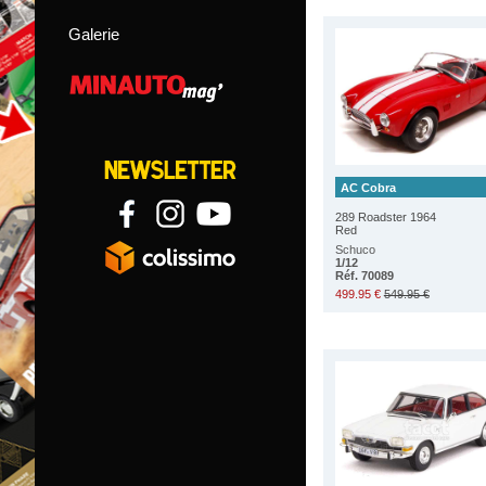
Galerie
AC Cobra
289 Roadster 1964
Red
Schuco
1/12
Réf. 70089
499.95 €
549.95 €