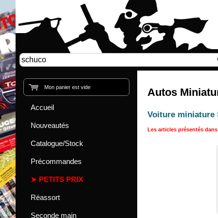
Mon panier est vide
Autos Miniatu
Accueil
Voiture miniature
Nouveautés
Les articles présentés dans 
Catalogue/Stock
Précommandes
PETITS PRIX
Réassort
Seconde main