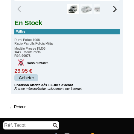
En Stock
Willys
Rural Police 1968
Radio Patrulla Policia Militar
Modèle Presse KM06
1/43
- Monté métal
Réf. 90078
sans
ouvrants
26.95 €
Acheter
Livraison offerte dès 150.00 € d'achat
France métropolitaine, uniquement sur internet
Retour