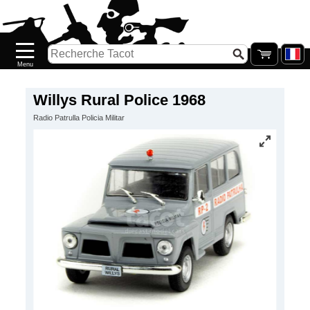
Accueil
Nouveautés
Catalogue/Stock
Précommandes
Willys Rural Police 1968
Radio Patrulla Policia Militar
PETITS
PRIX
Réassort
Seconde
main
Galerie