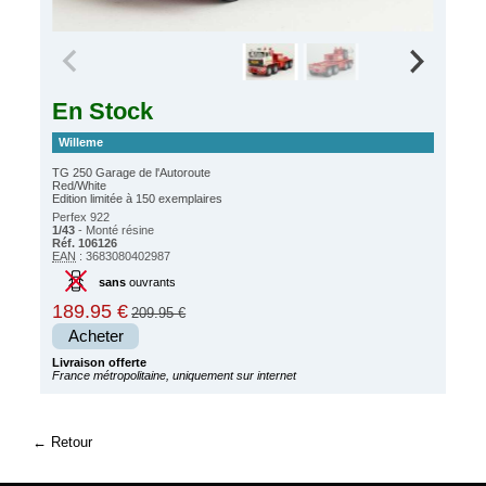
En Stock
Willeme
TG 250 Garage de l'Autoroute
Red/White
Edition limitée à 150 exemplaires
Perfex 922
1/43
- Monté résine
Réf. 106126
EAN
: 3683080402987
sans
ouvrants
189.95 €
209.95 €
Acheter
Livraison offerte
France métropolitaine, uniquement sur internet
Retour