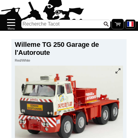
Accueil
Nouveautés
Catalogue/Stock
Précommandes
Willeme TG 250 Garage de
l'Autoroute
PETITS
Red/White
PRIX
Réassort
Seconde
main
Galerie