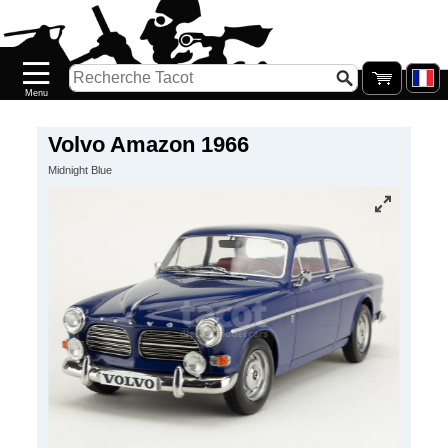
Accueil
Nouveautés
Catalogue/Stock
Précommandes
Volvo Amazon 1966
Midnight Blue
PETITS
PRIX
Réassort
Seconde
main
Galerie