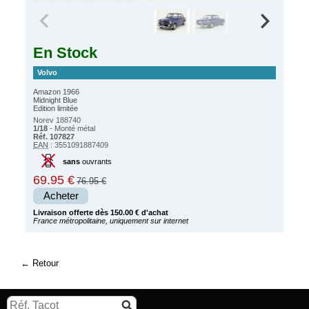
En Stock
Volvo
Amazon 1966
Midnight Blue
Edition limitée
Norev 188740
1/18
- Monté métal
Réf. 107827
EAN
: 3551091887409
sans
ouvrants
69.95 €
76.95 €
Acheter
Livraison offerte dès 150.00 € d'achat
France métropolitaine, uniquement sur internet
Retour