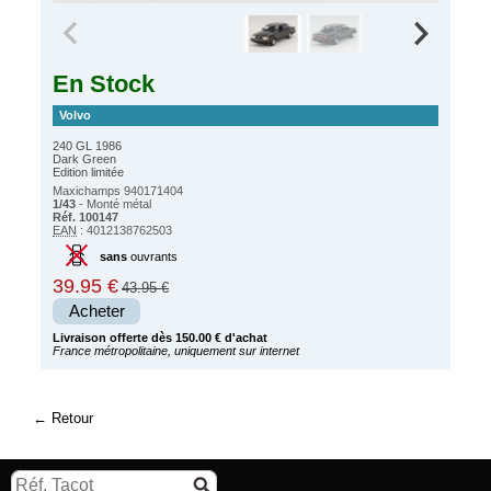
En Stock
Volvo
240 GL 1986
Dark Green
Edition limitée
Maxichamps 940171404
1/43
- Monté métal
Réf. 100147
EAN
: 4012138762503
sans
ouvrants
39.95 €
43.95 €
Acheter
Livraison offerte dès 150.00 € d'achat
France métropolitaine, uniquement sur internet
Retour