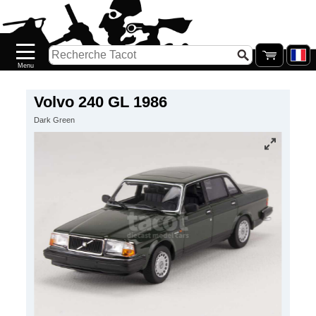
Accueil
Nouveautés
Catalogue/Stock
Précommandes
Volvo 240 GL 1986
Dark Green
PETITS
PRIX
Réassort
Seconde
main
Galerie