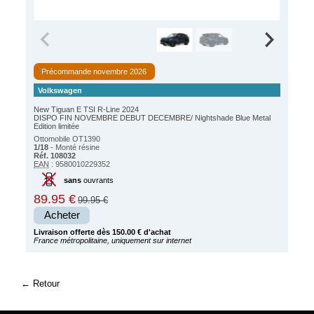
Précommande novembre 2026
Volkswagen
New Tiguan E TSI R-Line 2024
DISPO FIN NOVEMBRE DEBUT DECEMBRE/ Nightshade Blue Metal
Edition limitée
Ottomobile OT1390
1/18
- Monté résine
Réf. 108032
EAN
: 9580010229352
sans
ouvrants
89.95 €
99.95 €
Acheter
Livraison offerte dès 150.00 € d'achat
France métropolitaine, uniquement sur internet
Retour