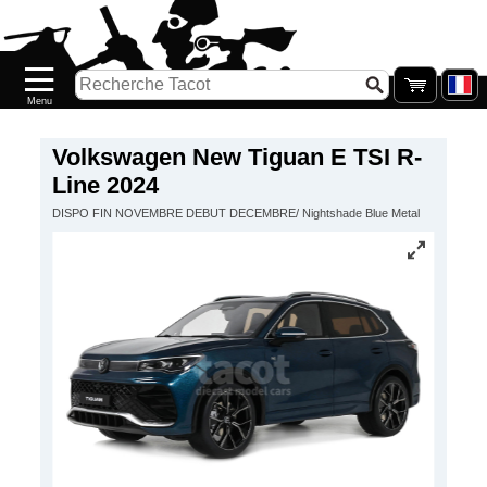
Accueil
Nouveautés
Catalogue/Stock
Précommandes
Volkswagen New Tiguan E TSI R-
Line 2024
PETITS
DISPO FIN NOVEMBRE DEBUT DECEMBRE/ Nightshade Blue Metal
PRIX
Réassort
Seconde
main
Galerie