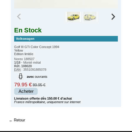
En Stock
Volkswagen
Golf III GTi Color Concept 1994
Yellow
Edition limitée
Norev 188507
1/18
- Monté métal
Réf. 108020
EAN
: 3551091885078
avec
ouvrants
79.95 €
89.95 €
Acheter
Livraison offerte dès 150.00 € d'achat
France métropolitaine, uniquement sur internet
Retour