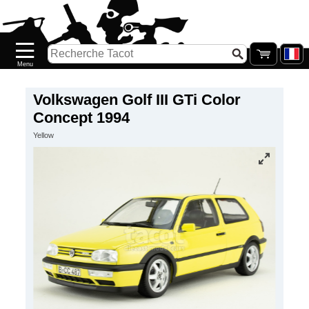
Accueil
Nouveautés
Catalogue/Stock
Précommandes
Volkswagen Golf III GTi Color
Concept 1994
PETITS
Yellow
PRIX
Réassort
Seconde
main
Galerie