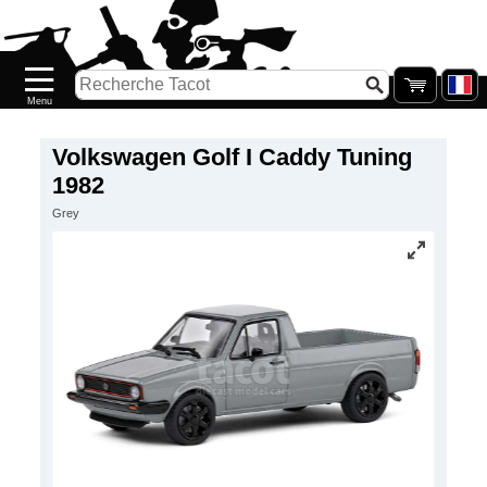
Accueil
Nouveautés
Catalogue/Stock
Précommandes
Volkswagen Golf I Caddy Tuning
1982
PETITS
Grey
PRIX
Réassort
Seconde
main
Galerie