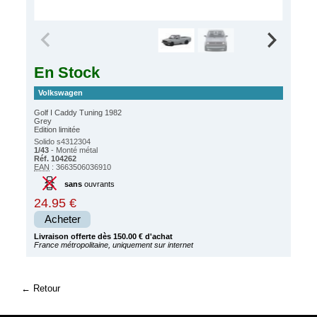
En Stock
Volkswagen
Golf I Caddy Tuning 1982
Grey
Edition limitée
Solido s4312304
1/43
- Monté métal
Réf. 104262
EAN
: 3663506036910
sans
ouvrants
24.95 €
Acheter
Livraison offerte dès 150.00 € d'achat
France métropolitaine, uniquement sur internet
Retour