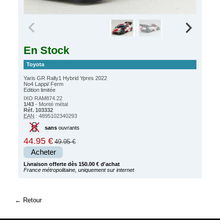
En Stock
Toyota
Yaris GR Rally1 Hybrid Ypres 2022
No4 Lappi/ Ferm
Edition limitée
IXO RAM874.22
1/43
- Monté métal
Réf. 103332
EAN
: 4895102340293
sans
ouvrants
44.95 €
49.95 €
Acheter
Livraison offerte dès 150.00 € d'achat
France métropolitaine, uniquement sur internet
Retour