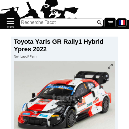
Accueil
Nouveautés
Catalogue/Stock
Précommandes
Toyota Yaris GR Rally1 Hybrid
Ypres 2022
PETITS
No4 Lappi/ Ferm
PRIX
Réassort
Seconde
main
Galerie