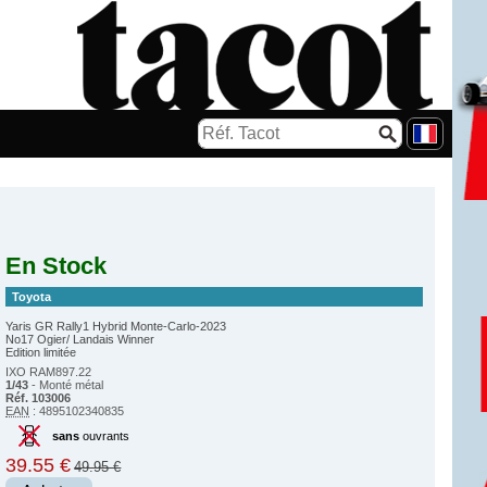
En Stock
Toyota
Yaris GR Rally1 Hybrid Monte-Carlo-2023
No17 Ogier/ Landais Winner
Edition limitée
IXO RAM897.22
1/43
- Monté métal
Réf. 103006
EAN
: 4895102340835
sans
ouvrants
39.55 €
49.95 €