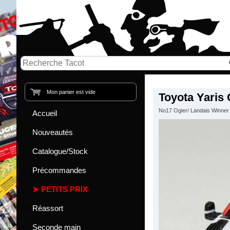
Mon panier est vide
Toyota Yaris
No17 Ogier/ Landais Winner
Accueil
Nouveautés
Catalogue/Stock
Précommandes
PETITS PRIX
Réassort
Seconde main