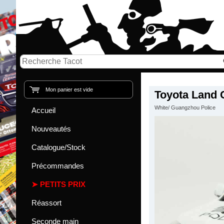
Mon panier est vide
Toyota Land 
White/ Guangzhou Police
Accueil
Nouveautés
Catalogue/Stock
Précommandes
PETITS PRIX
Réassort
Seconde main