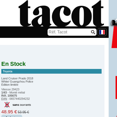
En Stock
Toyota
Land Cruiser Prado 2018
White/ Guangzhou Police
Edition limitée
Vitesse 29423
1/43
- Monté métal
Réf. 105675
EAN
: 0657440294232
sans
ouvrants
48.95 €
53.95 €