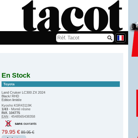
En Stock
Toyota
Land Cruiser LC300 ZX 2024
Black/ RHD
Edition limitée
Kyosho KSR43119K
1/43
- Monté résine
Réf. 104775
EAN
: 4548565438358
sans
ouvrants
79.95 €
89.95 €