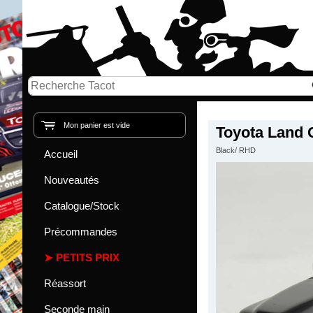
Mon panier est vide
Toyota Land 
Black/ RHD
Accueil
Nouveautés
Catalogue/Stock
Précommandes
PETITS PRIX
Réassort
Seconde main