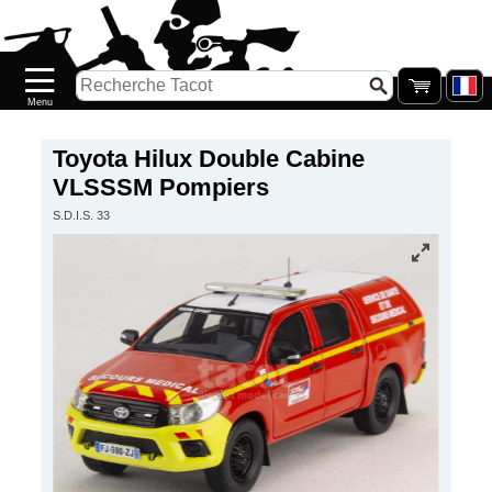
Accueil
Nouveautés
Catalogue/Stock
Précommandes
Toyota Hilux Double Cabine
VLSSSM Pompiers
PETITS
S.D.I.S. 33
PRIX
Réassort
Seconde
main
Galerie