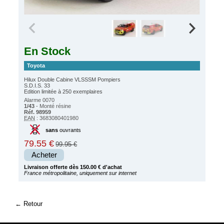
En Stock
Toyota
Hilux Double Cabine VLSSSM Pompiers
S.D.I.S. 33
Edition limitée à 250 exemplaires
Alarme 0070
1/43
- Monté résine
Réf. 98959
EAN
: 3683080401980
sans
ouvrants
79.55 €
99.95 €
Acheter
Livraison offerte dès 150.00 € d'achat
France métropolitaine, uniquement sur internet
Retour