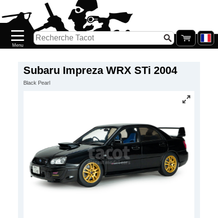
Accueil
Nouveautés
Catalogue/Stock
Précommandes
Subaru Impreza WRX STi 2004
Black Pearl
PETITS
PRIX
Réassort
Seconde
main
Galerie