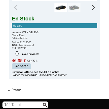
En Stock
Subaru
Impreza WRX STi 2004
Black Pearl
Edition limitée
Solido S1812305
1/18
- Monté métal
Réf. 107899
avec
ouvrants
46.95 €
51.95 €
Acheter
Livraison offerte dès 150.00 € d'achat
France métropolitaine, uniquement sur internet
Retour