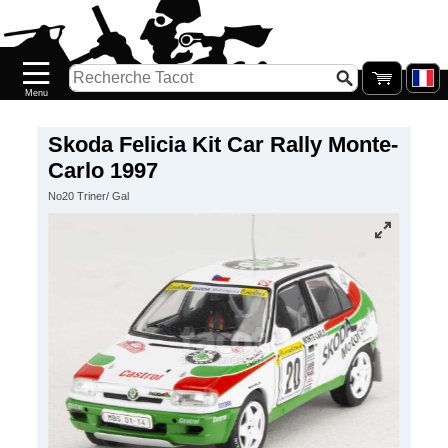
Accueil
Nouveautés
Catalogue/Stock
Précommandes
Skoda Felicia Kit Car Rally Monte-
Carlo 1997
PETITS
No20 Triner/ Gal
PRIX
Réassort
Seconde
main
Galerie