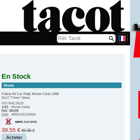
En Stock
Skoda
Felicia Kit Car Rally Monte-Carlo 1996
No17 Triner/ Stanc
IXO RAC381B
1/43
- Monté métal
Réf. 98199
EAN
: 4895102334698
sans
ouvrants
39.55 €
49.95 €
Acheter