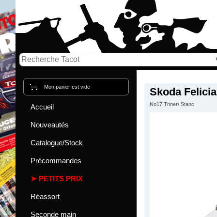
Mon panier est vide
Skoda Felicia
No17 Triner/ Stanc
Accueil
Nouveautés
Catalogue/Stock
Précommandes
PETITS PRIX
Réassort
Seconde main