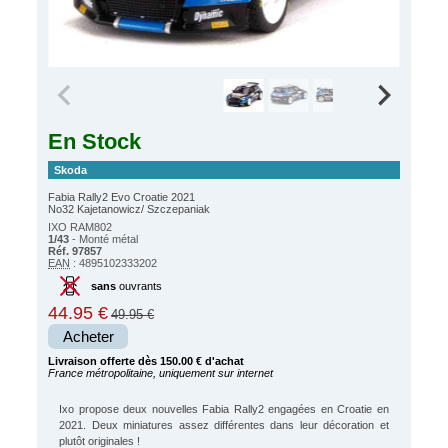
En Stock
Skoda
Fabia Rally2 Evo Croatie 2021
No32 Kajetanowicz/ Szczepaniak
IXO RAM802
1/43
- Monté métal
Réf. 97857
EAN
: 4895102333202
sans
ouvrants
44.95 €
49.95 €
Acheter
Livraison offerte dès 150.00 € d'achat
France métropolitaine, uniquement sur internet
Ixo propose deux nouvelles Fabia Rally2 engagées en Croatie en
2021. Deux miniatures assez différentes dans leur décoration et
plutôt originales !