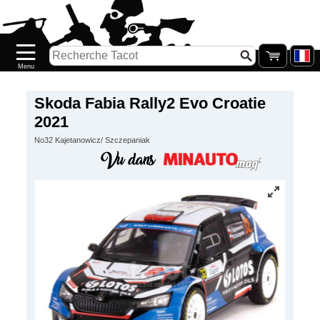
Accueil
Nouveautés
Catalogue/Stock
Précommandes
Skoda Fabia Rally2 Evo Croatie
2021
PETITS
No32 Kajetanowicz/ Szczepaniak
PRIX
Réassort
Seconde
main
Galerie