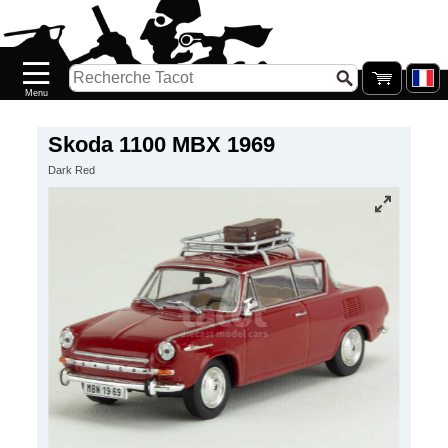
Accueil
Nouveautés
Catalogue/Stock
Précommandes
Skoda 1100 MBX 1969
Dark Red
PETITS
PRIX
Réassort
Seconde
main
Galerie