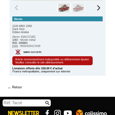
Skoda
1100 MBX 1969
Dark Red
Edition limitée
Abrex 43AU721BC
1/43
- Monté métal
Réf. 105801
EAN
: 8592420417039
sans
ouvrants
Article momentanément indisponible ou définivement épuisé.
Veuillez consulter le site ultérieurement.
Livraison offerte dès 150.00 € d'achat
France métropolitaine, uniquement sur internet
Retour