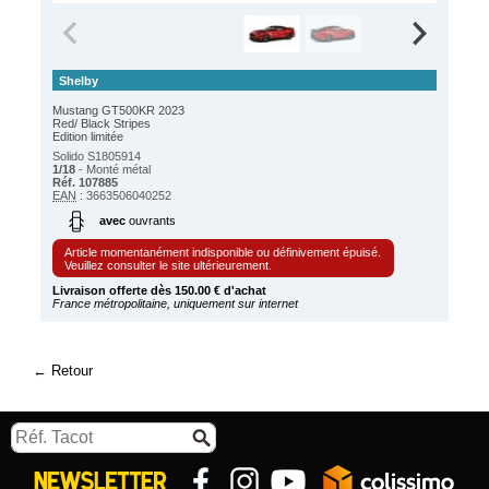
Shelby
Mustang GT500KR 2023
Red/ Black Stripes
Edition limitée
Solido S1805914
1/18
- Monté métal
Réf. 107885
EAN
: 3663506040252
avec
ouvrants
Article momentanément indisponible ou définivement épuisé.
Veuillez consulter le site ultérieurement.
Livraison offerte dès 150.00 € d'achat
France métropolitaine, uniquement sur internet
Retour