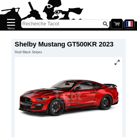
Accueil
Nouveautés
Catalogue/Stock
Précommandes
Shelby Mustang GT500KR 2023
Red/ Black Stripes
PETITS
PRIX
Réassort
Seconde
main
Galerie