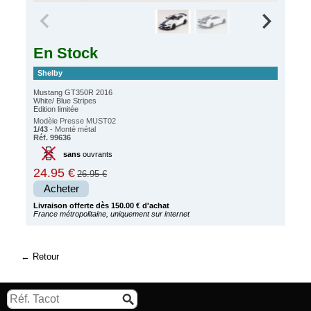
En Stock
Shelby
Mustang GT350R 2016
White/ Blue Stripes
Edition limitée
Modèle Presse MUST02
1/43
- Monté métal
Réf. 99636
sans
ouvrants
24.95 €
26.95 €
Acheter
Livraison offerte dès 150.00 € d'achat
France métropolitaine, uniquement sur internet
Retour