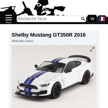
Accueil
Nouveautés
Catalogue/Stock
Précommandes
Shelby Mustang GT350R 2016
White/ Blue Stripes
PETITS
PRIX
Réassort
Seconde
main
Galerie