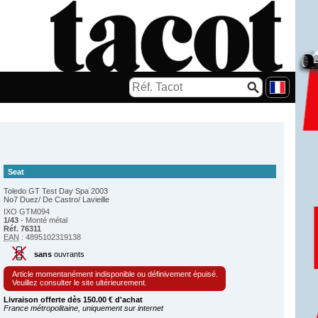
Seat
Toledo GT Test Day Spa 2003
No7 Duez/ De Castro/ Lavieille
IXO GTM094
1/43
- Monté métal
Réf. 76311
EAN
: 4895102319138
sans
ouvrants
Article momentanément indisponible ou définivement épuisé.
Veuillez consulter le site ultérieurement.
Livraison offerte dès 150.00 € d'achat
France métropolitaine, uniquement sur internet