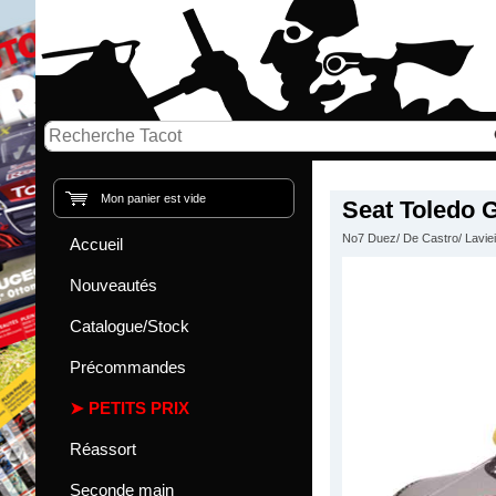
Mon panier est vide
Seat Toledo 
No7 Duez/ De Castro/ Lavieil
Accueil
Nouveautés
Catalogue/Stock
Précommandes
PETITS PRIX
Réassort
Seconde main