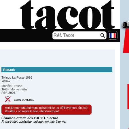
Renault
Twingo La Poste 1993
Yellow
Modèle Presse
1/43
- Monté métal
Réf. 2006
sans
ouvrants
Article momentanément indisponible ou définivement épuisé.
Veuillez consulter le site ultérieurement.
Livraison offerte dès 150.00 € d'achat
France métropolitaine, uniquement sur internet