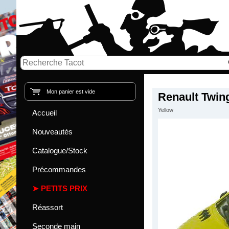
Mon panier est vide
Renault Twin
Yellow
Accueil
Nouveautés
Catalogue/Stock
Précommandes
PETITS PRIX
Réassort
Seconde main