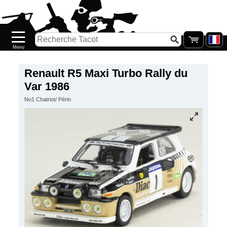
Accueil
Nouveautés
Catalogue/Stock
Précommandes
Renault R5 Maxi Turbo Rally du
Var 1986
PETITS
No1 Chatriot/ Périn
PRIX
Réassort
Seconde
main
Galerie