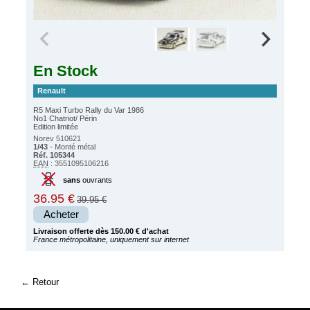
En Stock
Renault
R5 Maxi Turbo Rally du Var 1986
No1 Chatriot/ Périn
Edition limitée
Norev 510621
1/43
- Monté métal
Réf. 105344
EAN
: 3551095106216
sans
ouvrants
36.95 €
39.95 €
Acheter
Livraison offerte dès 150.00 € d'achat
France métropolitaine, uniquement sur internet
Retour