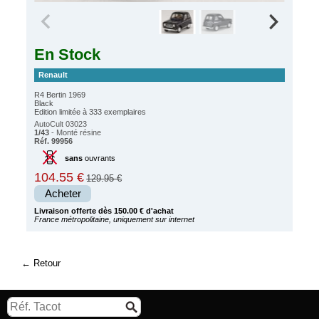
En Stock
Renault
R4 Bertin 1969
Black
Edition limitée à 333 exemplaires
AutoCult 03023
1/43
- Monté résine
Réf. 99956
sans
ouvrants
104.55 €
129.95 €
Acheter
Livraison offerte dès 150.00 € d'achat
France métropolitaine, uniquement sur internet
Retour