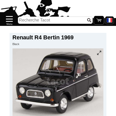
Accueil
Nouveautés
Catalogue/Stock
Précommandes
Renault R4 Bertin 1969
Black
PETITS
PRIX
Réassort
Seconde
main
Galerie