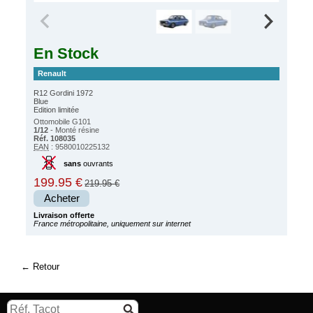
En Stock
Renault
R12 Gordini 1972
Blue
Edition limitée
Ottomobile G101
1/12
- Monté résine
Réf. 108035
EAN
: 9580010225132
sans
ouvrants
199.95 €
219.95 €
Acheter
Livraison offerte
France métropolitaine, uniquement sur internet
Retour