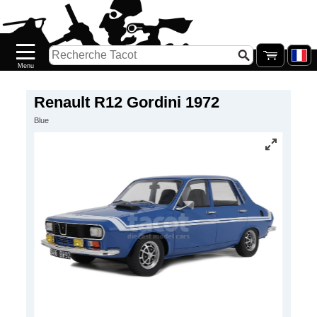
Accueil
Nouveautés
Catalogue/Stock
Précommandes
Renault R12 Gordini 1972
Blue
PETITS
PRIX
Réassort
Seconde
main
Galerie