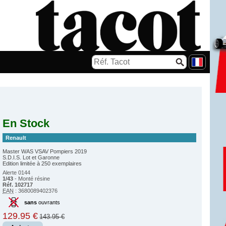
En Stock
Renault
Master WAS VSAV Pompiers 2019
S.D.I.S. Lot et Garonne
Edition limitée à 250 exemplaires
Alerte 0144
1/43
- Monté résine
Réf. 102717
EAN
: 3680089402376
sans
ouvrants
129.95 €
143.95 €