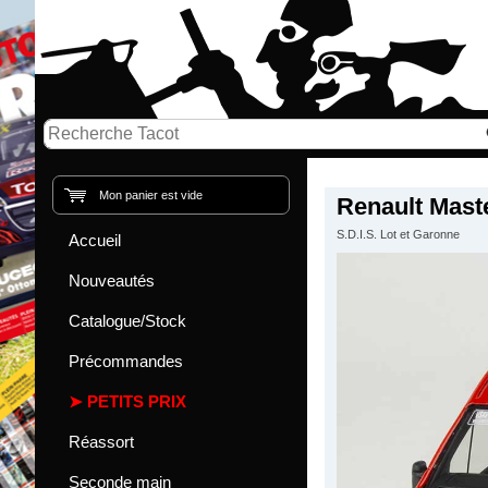
Mon panier est vide
Renault Mas
S.D.I.S. Lot et Garonne
Accueil
Nouveautés
Catalogue/Stock
Précommandes
PETITS PRIX
Réassort
Seconde main