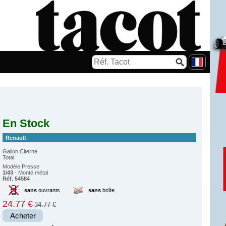
En Stock
Renault
Galion Citerne
Total
Modèle Presse
1/43
- Monté métal
Réf. 54584
sans
ouvrants
sans
boîte
24.77 €
34.77 €
Acheter