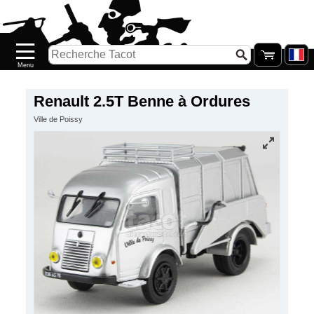
Accueil
Nouveautés
Catalogue/Stock
Précommandes
Renault 2.5T Benne à Ordures
Ville de Poissy
PETITS
PRIX
Réassort
Seconde
main
Galerie