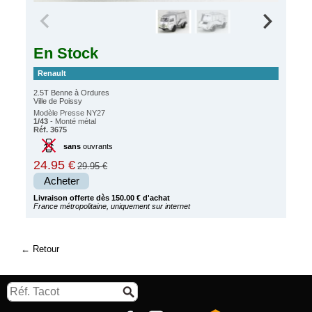
En Stock
Renault
2.5T Benne à Ordures
Ville de Poissy
Modèle Presse NY27
1/43
- Monté métal
Réf. 3675
sans
ouvrants
24.95 €
29.95 €
Acheter
Livraison offerte dès 150.00 € d'achat
France métropolitaine, uniquement sur internet
Retour