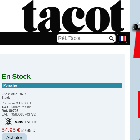
En Stock
Porsche
928 S Artz 1979
Black
Premium X PR0381
1/43
- Monté résine
Réf. 80725
EAN
: 9580015703772
sans
ouvrants
54.95 €
59.95 €
Acheter