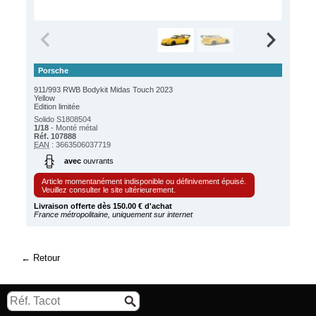
Porsche
911/993 RWB Bodykit Midas Touch 2023
Yellow
Edition limitée
Solido S1808504
1/18
- Monté métal
Réf. 107888
EAN
: 3663506037719
avec
ouvrants
Article momentanément indisponible ou définivement épuisé.
Veuillez consulter le site ultérieurement.
Livraison offerte dès 150.00 € d'achat
France métropolitaine, uniquement sur internet
Retour