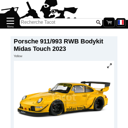
Accueil
Nouveautés
Catalogue/Stock
Précommandes
Porsche 911/993 RWB Bodykit
Midas Touch 2023
PETITS
Yellow
PRIX
Réassort
Seconde
main
Galerie