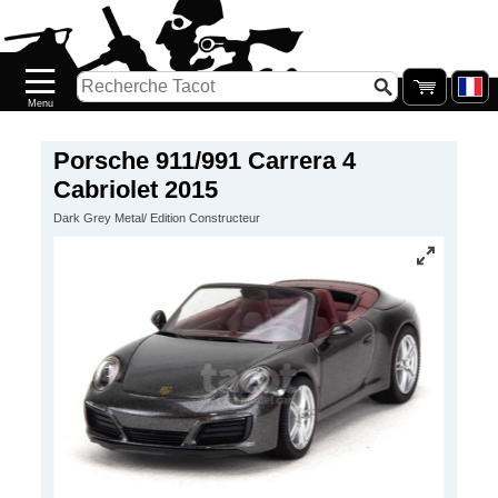
Accueil
Nouveautés
Catalogue/Stock
Précommandes
Porsche 911/991 Carrera 4
Cabriolet 2015
PETITS
Dark Grey Metal/ Edition Constructeur
PRIX
Réassort
Seconde
main
Galerie