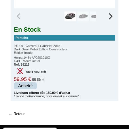
En Stock
Porsche
911/991 Carrera 4 Cabriolet 2015
Dark Grey Metal/ Edition Constructeur
Edition limitée
Herpa 1/43e AP0201010G
1/43
- Monté métal
Réf. 93218
sans
ouvrants
59.95 €
66.95 €
Acheter
Livraison offerte dès 150.00 € d'achat
France métropolitaine, uniquement sur internet
Retour