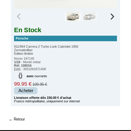
En Stock
Porsche
911/964 Carrera 2 Turbo Look Cabriolet 1992
Zermattsilber
Edition limitée
Norev 187140
1/18
- Monté métal
Réf. 108016
EAN
: 3551091871408
avec
ouvrants
99.95 €
109.95 €
Acheter
Livraison offerte dès 150.00 € d'achat
France métropolitaine, uniquement sur internet
Retour