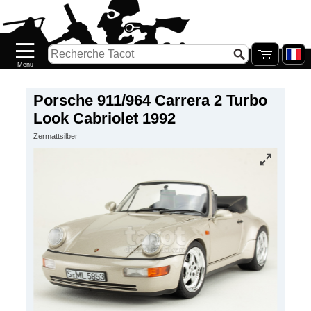
Accueil
Nouveautés
Catalogue/Stock
Précommandes
Porsche 911/964 Carrera 2 Turbo
Look Cabriolet 1992
PETITS
Zermattsilber
PRIX
Réassort
Seconde
main
Galerie