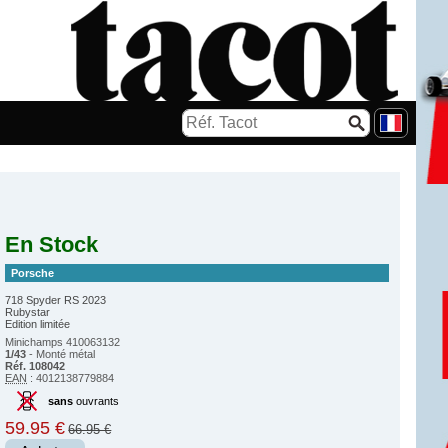
En Stock
Porsche
718 Spyder RS 2023
Rubystar
Edition limitée
Minichamps 410063132
1/43
- Monté métal
Réf. 108042
EAN
: 4012138779884
sans
ouvrants
59.95 €
66.95 €