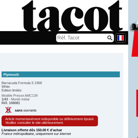
Plymouth
Barracuda Formula S 1968
White
Edition limitée
Modèle Presse AMC139
1/43
- Monté métal
Réf. 108081
sans
ouvrants
Article momentanément indisponible ou définivement épuisé.
Veuillez consulter le site ultérieurement.
Livraison offerte dès 150.00 € d'achat
France métropolitaine, uniquement sur internet