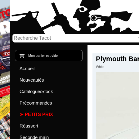
Mon panier est vide
Plymouth Bar
White
Accueil
Nouveautés
Catalogue/Stock
Précommandes
PETITS PRIX
Réassort
Seconde main