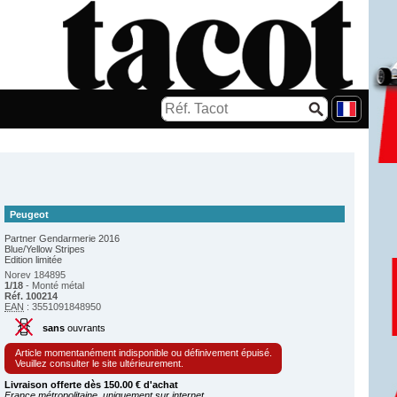
Peugeot
Partner Gendarmerie 2016
Blue/Yellow Stripes
Edition limitée
Norev 184895
1/18
- Monté métal
Réf. 100214
EAN
: 3551091848950
sans
ouvrants
Article momentanément indisponible ou définivement épuisé.
Veuillez consulter le site ultérieurement.
Livraison offerte dès 150.00 € d'achat
France métropolitaine, uniquement sur internet