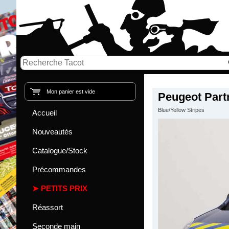
Mon panier est vide
Peugeot Part
Blue/Yellow Stripes
Accueil
Nouveautés
Catalogue/Stock
Précommandes
PETITS PRIX
Réassort
Seconde main