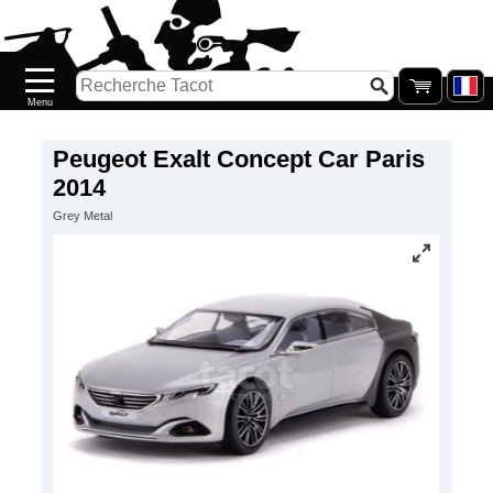
Accueil
Nouveautés
Catalogue/Stock
Précommandes
Peugeot Exalt Concept Car Paris
2014
PETITS
Grey Metal
PRIX
Réassort
Seconde
main
Galerie