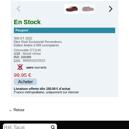
En Stock
Peugeot
308 GT 2022
Elixir Red/ Exclusivité Revendeurs
Edition limitée à 999 exemplaires
Ottomobile OT1140
1/18
- Monté résine
Réf. 105499
EAN
: 9580010223510
sans
ouvrants
99.95 €
Acheter
Livraison offerte dès 150.00 € d'achat
France métropolitaine, uniquement sur internet
Retour