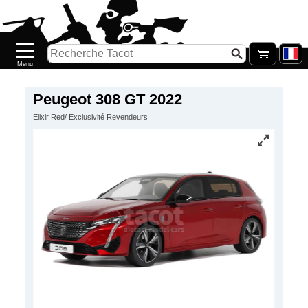
Accueil
Nouveautés
Catalogue/Stock
Précommandes
Peugeot 308 GT 2022
Elixir Red/ Exclusivité Revendeurs
PETITS
PRIX
Réassort
Seconde
main
Galerie