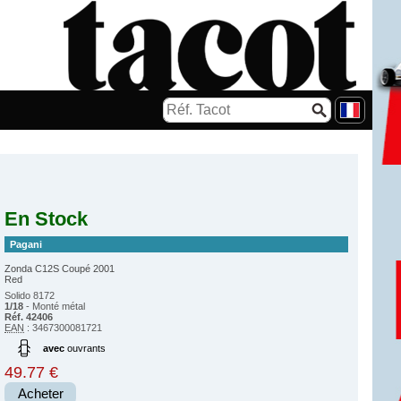
En Stock
Pagani
Zonda C12S Coupé 2001
Red
Solido 8172
1/18
- Monté métal
Réf. 42406
EAN
: 3467300081721
avec
ouvrants
49.77 €
Acheter