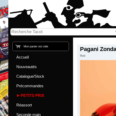
Mon panier est vide
Pagani Zond
Red
Accueil
Nouveautés
Catalogue/Stock
Précommandes
PETITS PRIX
Réassort
Seconde main