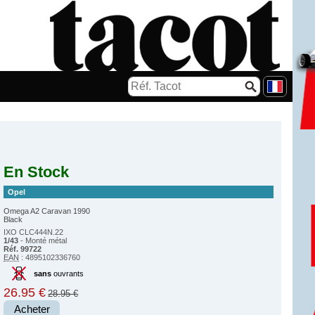
En Stock
Opel
Omega A2 Caravan 1990
Black
IXO CLC444N.22
1/43
- Monté métal
Réf. 99722
EAN
: 4895102336760
sans
ouvrants
26.95 €
28.95 €
Acheter