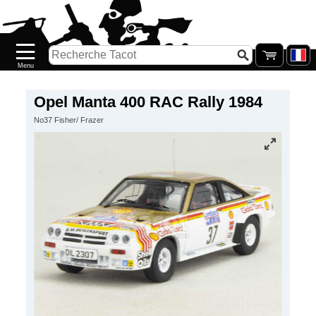
Accueil
Nouveautés
Catalogue/Stock
Précommandes
Opel Manta 400 RAC Rally 1984
No37 Fisher/ Frazer
PETITS
PRIX
Réassort
Seconde
main
Galerie