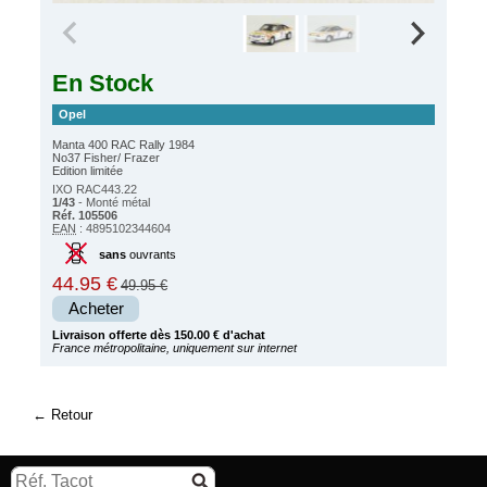
En Stock
Opel
Manta 400 RAC Rally 1984
No37 Fisher/ Frazer
Edition limitée
IXO RAC443.22
1/43
- Monté métal
Réf. 105506
EAN
: 4895102344604
sans
ouvrants
44.95 €
49.95 €
Acheter
Livraison offerte dès 150.00 € d'achat
France métropolitaine, uniquement sur internet
Retour