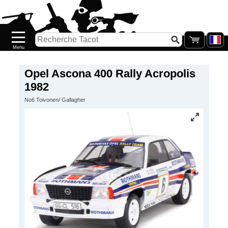
Accueil
Nouveautés
Catalogue/Stock
Précommandes
Opel Ascona 400 Rally Acropolis
1982
PETITS
No6 Toivonen/ Gallagher
PRIX
Réassort
Seconde
main
Galerie