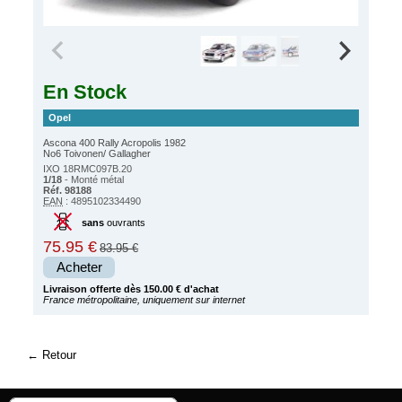
En Stock
Opel
Ascona 400 Rally Acropolis 1982
No6 Toivonen/ Gallagher
IXO 18RMC097B.20
1/18
- Monté métal
Réf. 98188
EAN
: 4895102334490
sans
ouvrants
75.95 €
83.95 €
Acheter
Livraison offerte dès 150.00 € d'achat
France métropolitaine, uniquement sur internet
Retour