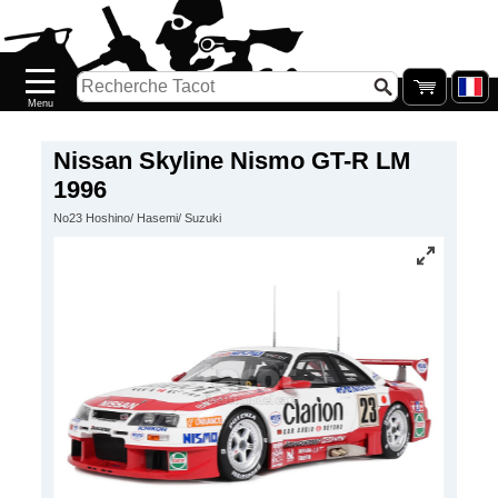
Accueil
Nouveautés
Catalogue/Stock
Précommandes
Nissan Skyline Nismo GT-R LM
1996
PETITS
No23 Hoshino/ Hasemi/ Suzuki
PRIX
Réassort
Seconde
main
Galerie