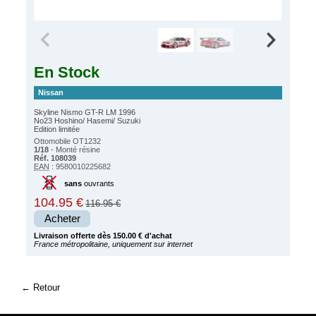
En Stock
Nissan
Skyline Nismo GT-R LM 1996
No23 Hoshino/ Hasemi/ Suzuki
Edition limitée
Ottomobile OT1232
1/18
- Monté résine
Réf. 108039
EAN
: 9580010225682
sans
ouvrants
104.95 €
116.95 €
Acheter
Livraison offerte dès 150.00 € d'achat
France métropolitaine, uniquement sur internet
Retour