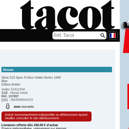
Nissan
Silvia S15 Spec-R Aéro Solido Works 1999
Blue
Edition limitée
Solido S1812204
1/18
- Monté métal
Réf. 107897
EAN
: 3663506042423
avec
ouvrants
Article momentanément indisponible ou définivement épuisé.
Veuillez consulter le site ultérieurement.
Livraison offerte dès 150.00 € d'achat
France métropolitaine, uniquement sur internet