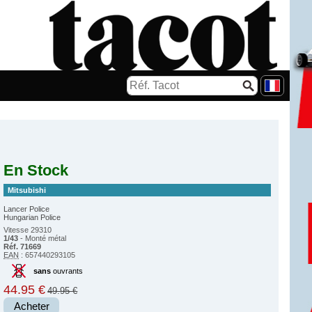
En Stock
Mitsubishi
Lancer Police
Hungarian Police
Vitesse 29310
1/43
- Monté métal
Réf. 71669
EAN
: 657440293105
sans
ouvrants
44.95 €
49.95 €
Acheter