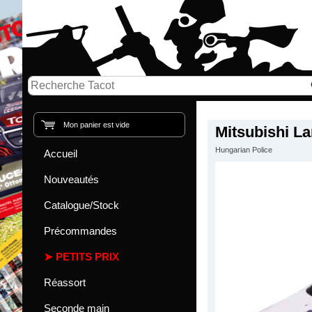
Mon panier est vide
Mitsubishi La
Hungarian Police
Accueil
Nouveautés
Catalogue/Stock
Précommandes
PETITS PRIX
Réassort
Seconde main